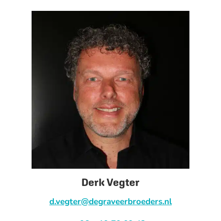
Derk Vegter
d.vegter@degraveerbroeders.nl