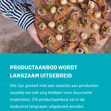
PRODUCTAANBOD WORDT
LANGZAAM UITGEBREID
We zijn gestart met een selectie aan producten
waarbij we ook oog hebben voor duurzame
materialen. Dit productaanbod zal in de
toekomst langzaam uitgebreid worden.