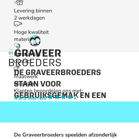
Levering binnen
2 werkdagen
Hoge kwaliteit
materialen
Persoonlijk
contact
DE GRAVEERBROEDERS
Maatwerk
STAAN VOOR
mogelijk
Klanten beoordelen ons met:
GEBRUIKSGEMAK EN EEN
4.9/5 sterren!
PERSOONLIJKE BENADERING
Home
»
Over ons
De Graveerbroeders speelden afzonderlijk