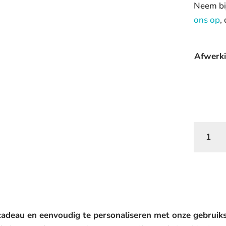
Neem bi
ons op
,
Afwerk
Luxe
sleutelh
van
leer
aantal
 cadeau en eenvoudig te personaliseren met onze gebruiks