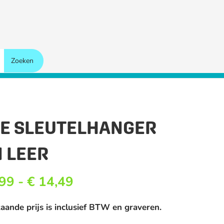
E SLEUTELHANGER
 LEER
Prijsklasse:
99
-
€
14,49
€ 11,99
tot
aande prijs is inclusief BTW en graveren.
€ 14,49