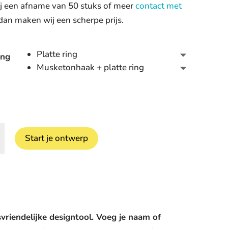
j een afname van 50 stuks of meer
contact met
 dan maken wij een scherpe prijs.
Platte ring
ing
Musketonhaak + platte ring
Start je ontwerp
anger
vriendelijke designtool. Voeg je naam of