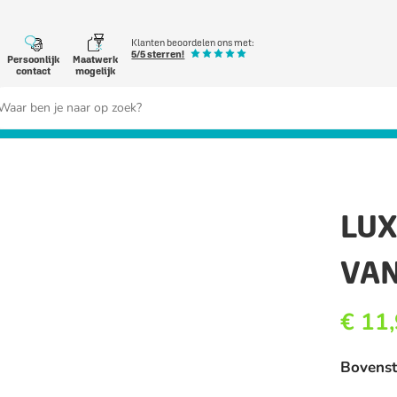
Klanten beoordelen ons met:
5/5 sterren!
Persoonlijk
Maatwerk
contact
mogelijk
ek
r:
LUX
VAN
€
11,
Bovenst