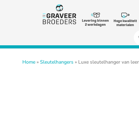
Levering binnen
Hoge kwaliteit
2 werkdagen
materialen
Zo
naa
Home
»
Sleutelhangers
» Luxe sleutelhanger van leer