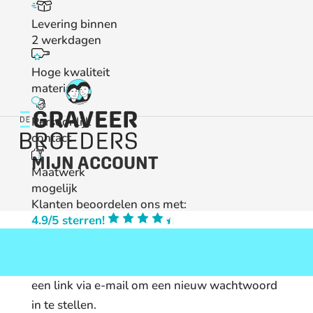
Levering binnen
2 werkdagen
Hoge kwaliteit
materialen
Persoonlijk
contact
MIJN ACCOUNT
Maatwerk
mogelijk
Klanten beoordelen ons met:
4.9/5 sterren!
Wachtwoord vergeten? Voer je
gebruikersnaam of e-mailadres in. Je ontvangt
een link via e-mail om een nieuw wachtwoord
in te stellen.