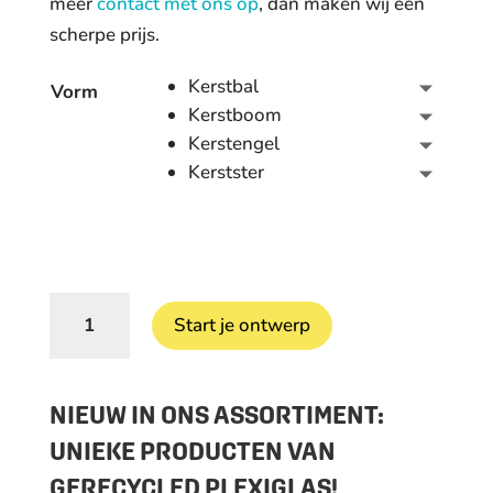
meer
contact met ons op
, dan maken wij een
scherpe prijs.
Kerstbal
Vorm
Kerstboom
Kerstengel
Kerstster
Kerstproducten
Start je ontwerp
van
plexiglas
aantal
NIEUW IN ONS ASSORTIMENT:
UNIEKE PRODUCTEN VAN
GERECYCLED PLEXIGLAS!