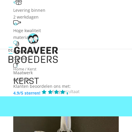
Levering binnen
2 werkdagen
Hoge kwaliteit
materialen
Persoonlijk
contact
Home
/ Kerst
Maatwerk
KERST
mogelijk
Klanten beoordelen ons met:
Enig resultaat
4.9/5 sterren!